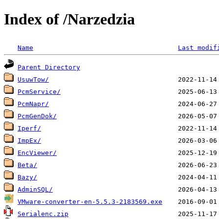
Index of /Narzedzia
Name
Last modif
Parent Directory
UsuwTow/
PcmService/
PcmNapr/
PcmGenDok/
Iperf/
ImpEx/
EncViewer/
Beta/
Bazy/
AdminSQL/
VMware-converter-en-5.5.3-2183569.exe
Serialenc.zip