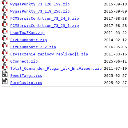
WygasPunkty_73_120_159.zip
WygasPunkty_73_119_250.zip
PCMSerwisCentrUsun_73_24_0.zip
PCMSerwisCentrUsun_73_23_1.zip
UsunTowZKas.zip
FizUsunKontr.zip
FizUsunKontr_2_2.zip
Czyszczenie_zapisow_replikacji.zip
GConnect.zip
Total_Commander_Plugin_wlx_EncViewer.zip
SweetTargi.ics
EuroGastro.ics